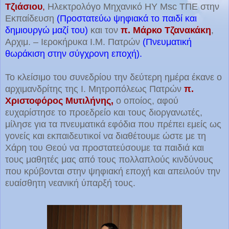
Τζιάσιου
,
Ηλεκτρολόγο Μηχανικό ΗΥ Msc ΤΠΕ στην
Εκπαίδευση
(Προστατεύω ψηφιακά το παιδί και
δημιουργώ μαζί του)
και τον
π. Μάρκο Τζανακάκη
,
Αρχιμ. – Ιεροκήρυκα Ι.Μ. Πατρών
(Πνευματική
θωράκιση στην σύγχρονη εποχή).
Το κλείσιμο του συνεδρίου την δεύτερη ημέρα έκανε ο
αρχιμανδρίτης της Ι. Μητροπόλεως Πατρών
π.
Χριστοφόρος Μυτιλήνης,
ο οποίος, αφού
ευχαρίστησε το προεδρείο και τους διοργανωτές,
μίλησε για τα πνευματικά εφόδια που πρέπει εμείς ως
γονείς και εκπαιδευτικοί να διαθέτουμε ώστε με τη
Χάρη του Θεού να προστατεύσουμε τα παιδιά και
τους μαθητές μας από τους πολλαπλούς κινδύνους
που κρύβονται στην ψηφιακή εποχή και απειλούν την
ευαίσθητη νεανική ύπαρξή τους.